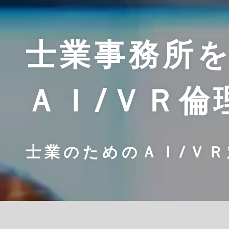
士業事務所
ＡＩ/ＶＲ倫
士業のためのＡＩ/Ｖ