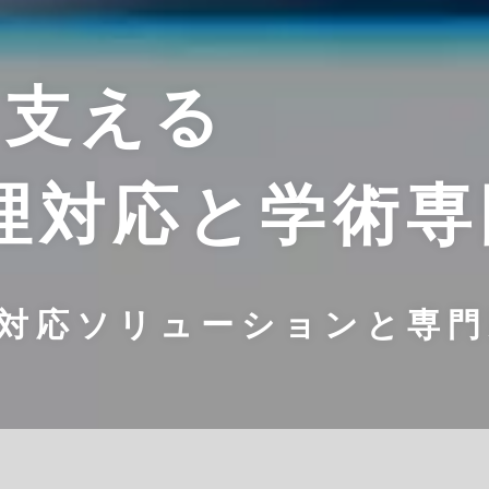
を支える
理対応と学術専
Ｒ対応ソリューションと専