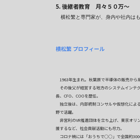
5. 後継者教育 月々５０万～
横松繁と専門家が、身内や社内はも
横松繁
プロフィール
1963年生まれ。秋葉原で半導体の販売から
その後父が経営する地方のシステムインテグレー
長、CFO、COOを歴任。
独立後は、内部統制コンサルや仮想化によるIT
野で活躍。
非営利のVR推進団体を立ち上げ、東京オリンピ
援するなど、社会貢献活動にも尽力。
コロナ禍には「おうちで○○」で全国約30