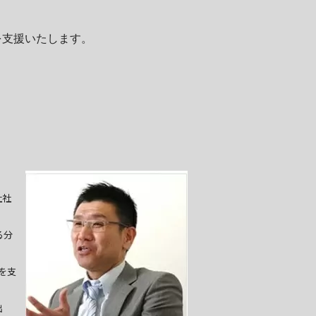
を支援いたします。
社社
る分
を支
出