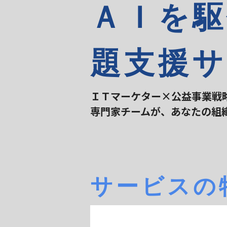
ＡＩを駆
題支援サ
ＩＴマーケター×公益事業戦
専門家チームが、
あなたの組
サービスの