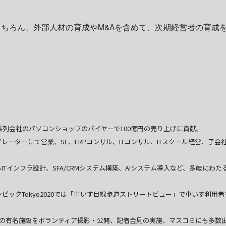
ちろん、外部人材の育成やM&Aを含めて、次期経営者の育成
系列会社のパソコンショップのバイヤーで100億円の売り上げに貢献。
ターにて営業、SE、ERPコンサル、ITコンサル、ITスクール経営、子会
インフラ設計、SFA/CRMシステム構築、AIシステム導入など、多岐にわた
ックTokyo2020では「車いす目線歩道ストリートビュー」で車いす利用者
0の有名施設をボランティア撮影・公開、記者会見の実施、マスコミにも多数